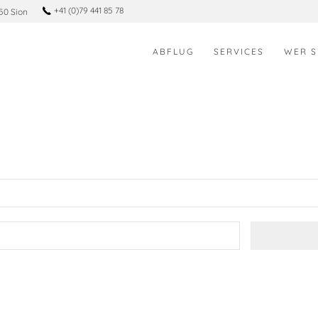
+41 (0)79 441 85 78
50 Sion
ABFLUG
SERVICES
WER S